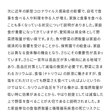
次に近年の新型コロナウイルス感染症の影響で、自宅で食
事を食べる人や料理を作る人が増え、家族と食事を食べる
ことも多くなっている状況について説明がありました。家庭
食が重要になってきていますが、愛知県は県全体として野
菜摂取量が低い県です。また、魚や野菜の摂取量は家庭の
経済的な影響を受けることから、保育園での給食は、家庭
とは異なる食体験の機会となり、さらにその重要性が高まっ
ています。さらに一宮市は高血圧が多い傾向にある地域で
あり、高血圧対策として減塩の推奨が必要です。野菜に含ま
れるカリウムは、食塩（ナトリウム）の排泄に働きますが、食
塩をどれだけとっても野菜さえ食べていればよいというわ
けではなく、カリウムが血圧を下げる働きは、食塩摂取量が
低い時に効果があることから、やはり前提としては減塩した
上で野菜を食べることが大切であると説明されました。ま
た家庭単位の食塩摂取量と循環器系疾患の死亡リスクに