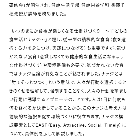
研修会」が開催され、健康生活学部 健康栄養学科 後藤千
穂教授が講師を務めました。
「いつのまにか食事が楽しくなる仕掛けづくり ～子どもの
食生活とナッジ～」と題し、従来型の積極的な食育（食を選
択する力を身につけ、実践につなげる）も重要ですが、気づ
かれない食育（意識しなくても健康的な食生活になるよう
な仕掛けづくり）や環境整備も必要で、気づかれない食育
ではナッジ理論が有効なことが話されました。ナッジとは
「肘でそっとつつく」という意味で、人々が行動を選択すると
きのくせを理解して、強制することなく、人々の行動を望まし
い行動に誘導するアプローチのことです。人は1日に何度も
何を食べるか決断していることから、このナッジの考え方は
健康的な選択を促す環境づくりに役立ちます。ナッジの構
成要素としてEAST（Easy, Attractive, Social, Timely）に
ついて、具体例を示して解説しました。