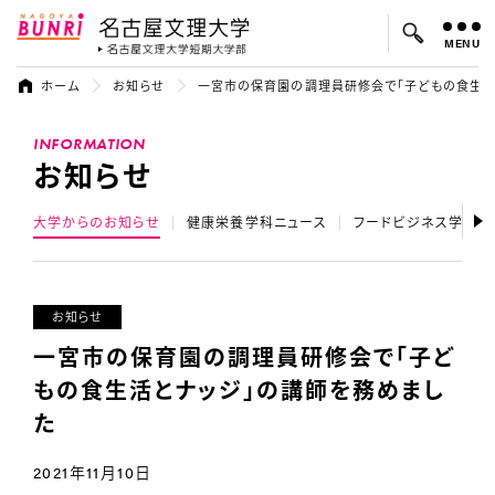
MENU
名古屋文理大学
名古屋文理大
ホーム
お知らせ
一宮市の保育園の調理員研修会で「子どもの食生活
よく検索されているキーワード：
INFORMATION
入試
学費
オープンキャンパス
お知らせ
大学からのお知らせ
健康栄養学科ニュース
フードビジネス学科ニ
お知らせ
一宮市の保育園の調理員研修会で「子ど
もの食生活とナッジ」の講師を務めまし
た
2021年11月10日