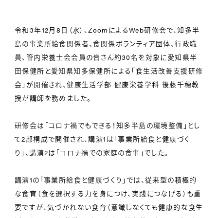
令和3年12月8日（水）、ZoomによるWeb研修会で、知多半
島の事業所給食関係者、食関係ボランティア団体、行政職
員、管内栄養士会会員の皆さん約30名を対象に愛知県半
田保健所と愛知県知多保健所による「食生活改善支援研修
会」が開催され、健康生活学部 健康栄養学科 後藤千穂教
授が講師を務めました。
研修会は「コロナ禍でもできる！知多半島の環境整備」とし
て2部構成で開催され、講演1は「事業所給食と健康づく
り」、講演2は「コロナ禍での家庭の食事」でした。
講演1の「事業所給食と健康づくり」では、従来型の積極的
な食育（食を選択する力を身につけ、実践につなげる）も重
要ですが、気づかれない食育（意識しなくても健康的な食生