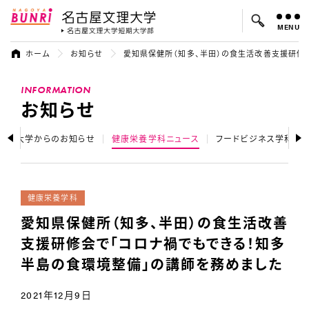
MENU
名古屋文理大学
名古屋文理大
ホーム
お知らせ
愛知県保健所（知多、半田）の食生活改善支援研修
よく検索されているキーワード：
INFORMATION
入試
学費
オープンキャンパス
お知らせ
大学からのお知らせ
健康栄養学科ニュース
フードビジネス学科ニ
健康栄養学科
愛知県保健所（知多、半田）の食生活改善
支援研修会で「コロナ禍でもできる！知多
半島の食環境整備」の講師を務めました
2021年12月9日