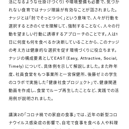
活になるような仕掛けづくり）や環境整備も必要で、気づか
れない食育ではナッジ理論が有効なことが話されました。
ナッジとは「肘でそっとつつく」という意味で、人々が行動を
選択するときのくせを理解して、強制することなく、人々の行
動を望ましい行動に誘導するアプローチのことです。人は1
日に何度も何を食べるか決断していることから、このナッジ
の考え方は健康的な選択を促す環境づくりに役立ちます。
ナッジの構成要素としてEAST（Easy, Attractive, Social,
Timely）について、具体例を示して解説しました。また昨年
度、社員食堂をもつ事業所と一宮保健所、後藤ゼミの学生
のコラボで実施した「健康社食プロジェクト」で、健康関連
動画を作成し、食堂でループ再生したことなど、実践での活
用例が説明されました。
講演2の「コロナ禍での家庭の食事」では、近年の新型コロ
ナウイルス感染症の影響で、自宅で食事を食べる人や料理