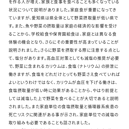
を作る人が増え、家族と食事を食べることも多くなっている
状況について説明がありました。家庭食が重要になってき
ていますが、愛知県は県全体として野菜摂取量が低い県で
す。また、魚や野菜の摂取量は家庭の経済的な影響を受け
ることから、学校給食や保育園給食は、家庭とは異なる食
体験の機会となり、さらにその重要性が高まっていることが
説明されました。さらに野菜を摂取する際に注意する点とし
て、塩分があります。高血圧対策としても減塩の推奨が必要
で、野菜に含まれるカリウムは、食塩（ナトリウム）の排泄に
働きますが、食塩をどれだけとっても野菜さえ食べていれば
よいというわけではなく、カリウムが血圧を下げる働きは、
食塩摂取量が低い時に効果があることから、やはり前提と
しては減塩した上で野菜を食べることが大切であると説明
されました。また家庭単位の食塩摂取量と循環器系疾患の
死亡リスクに関連がある事が示され、家庭単位での減塩の
取り組みも必要であることも話されました。