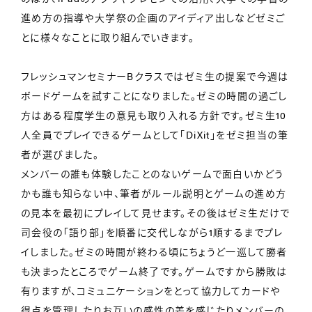
進め方の指導や大学祭の企画のアイディア出しなどゼミご
とに様々なことに取り組んでいきます。
フレッシュマンセミナーBクラスではゼミ生の提案で今週は
ボードゲームを試すことになりました。ゼミの時間の過ごし
方はある程度学生の意見も取り入れる方針です。ゼミ生10
人全員でプレイできるゲームとして「DiXit」をゼミ担当の筆
者が選びました。
メンバーの誰も体験したことのないゲームで面白いかどう
かも誰も知らない中、筆者がルール説明とゲームの進め方
の見本を最初にプレイして見せます。その後はゼミ生だけで
司会役の「語り部」を順番に交代しながら1順するまでプレ
イしました。ゼミの時間が終わる頃にちょうど一巡して勝者
も決まったところでゲーム終了です。ゲームですから勝敗は
有りますが、コミュニケーションをとって協力してカードや
得点を管理したりお互いの感性の差を感じたりメンバーの