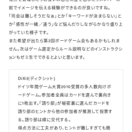
前でイメージを伝える経験ができるのが良いですね。
「司会は難しそうだなぁ」とか「キーワードが決まらない」と
か「感性が一緒／違う」など悩んだりしながらかなり盛り上
がっていた様子です。
また希望が出たら第2回ボードゲーム会もあるかもしれま
せん。次はゲーム選定からルール説明などのインストラクシ
ョンもゼミ生でできるとよいと思います。
DiXit(ディクシット)
ドイツ年間ゲーム大賞2010受賞の多人数向けボ
ードゲーム。参加者全員はカードを選んで裏向き
に1枚出す。「語り部」が秘密裏に選んだカードを
語り部のヒントから他の参加者が推測して投票す
る。語り部は順に交代する。
得点方法に工夫があり、ヒントが難しすぎても簡