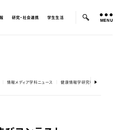
報
研究・社会連携
学生生活
ード：
入試
学費
オープンキャンパス
MENU
情報メディア学科ニュース
健康情報学研究科ニュース