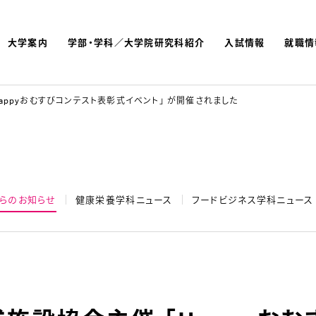
大学案内
学部・学科／大学院研究科紹介
入試情報
就職情
よく検索されているキーワ
名古屋文理大学 短期大学
appyおむすびコンテスト表彰式イベント」 が開催されました
らのお知らせ
健康栄養学科ニュース
フードビジネス学科ニュース