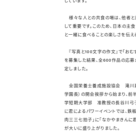
しています。
様々な人との共食の場は、他者と
して重要です。このため、日本の主食
と一緒に食べることの楽しさを伝え
『写真と100文字の作文』で「お
を募集した結果、全600作品の応
定しました。
全国栄養士養成施設協会 滝川嘉
学園長）の開会挨拶から始まり、前
学短期大学部 准教授の長谷川弓子
に君によるパワーイベントでは、鉄板
肉三三七拍子」に「なかやまきんに
が大いに盛り上がりました。