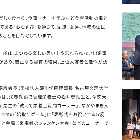
楽しく食べる、食事マナーを学ぶなど食育活動の場と
である「おむすび」を通じて、家族、友達、地域の住民
ることを目的としています。
むすび」にまつわる楽しい思い出や忘れられない出来事
募があり、厳正なる審査の結果、上位入賞者と佳作が決
彦会長（学校法人滝川学園理事長 名古屋文理大学
半は、栄養教諭で管理栄養士の松丸奬先生と、聖徳大
先生の「教えて栄養士質問コーナー」、なかやまきん
ネタの「飴取りゲーム」に「表彰式をお祝いする!?筋
君と会場ご来場者のジャンケン大会」などのコーナーで