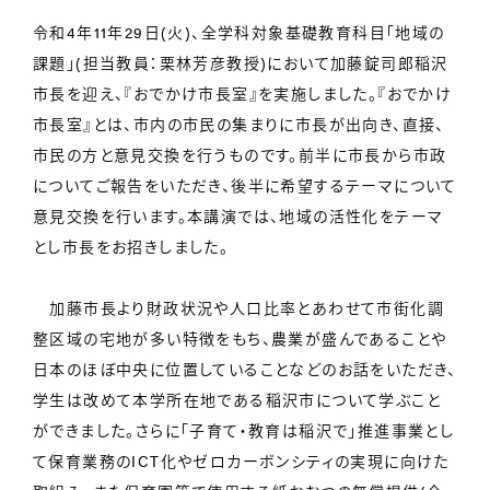
令和4年11年29日(火)、全学科対象基礎教育科目「地域の
課題」(担当教員：栗林芳彦教授)において加藤錠司郎稲沢
市長を迎え、『おでかけ市長室』を実施しました。『おでかけ
市長室』とは、市内の市民の集まりに市長が出向き、直接、
市民の方と意見交換を行うものです。前半に市長から市政
についてご報告をいただき、後半に希望するテーマについて
意見交換を行います。本講演では、地域の活性化をテーマ
とし市長をお招きしました。
加藤市長より財政状況や人口比率とあわせて市街化調
整区域の宅地が多い特徴をもち、農業が盛んであることや
日本のほぼ中央に位置していることなどのお話をいただき、
学生は改めて本学所在地である稲沢市について学ぶこと
ができました。さらに「子育て・教育は稲沢で」推進事業とし
て保育業務のICT化やゼロカーボンシティの実現に向けた