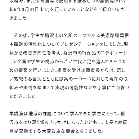
取組み、また保育園等で使用する紙おむつの無償提供(令
和5年3月31日まで)を行っていることなどをご紹介いただ
きました。
その後、学生が稲沢市の名所の一つである美濃路稲葉宿
本陣跡の活性化についてプレゼンテーションをしました。現
状から改善方向性を考え、稲沢市の特産品のコラボレーシ
ョン企画や学生の視点から若い世代に足を運んでもらうた
めの提案を行いました。提案を受け加藤市長からは、嬉し
い感想のお言葉とともに提案の一つ一つに対して現在の取
組みや実情を踏まえて実現の可能性などを丁寧にご回答い
ただきました。
本講演は地域の課題について学んできた学生にとって、稲
沢市をより深く知るきっかけになったとともに、市長と直接
意見交換をする大変貴重な機会となりました。