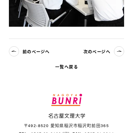
前のページへ
次のページへ
一覧へ戻る
名
〒492-8520 愛知県稲沢市稲沢町前田365