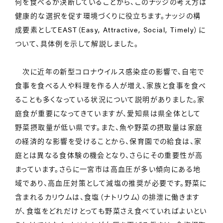
何を食べるか決断していることから、このナッジの考え方は
健康的な選択を促す環境づくりに役立ちます。ナッジの構
成要素としてEAST（Easy, Attractive, Social, Timely）に
ついて、具体例を示して解説しました。
次に近年の新型コロナウイルス感染症の影響で、自宅で
食事を食べる人や料理を作る人が増え、家族と食事を食べ
ることも多くなっている状況について説明がありました。家
庭食が重要になってきていますが、愛知県は県全体として
野菜摂取量が低い県です。また、魚や野菜の摂取量は家庭
の経済的な影響を受けることから、保育園での給食は、家
庭とは異なる食体験の機会となり、さらにその重要性が高
まっています。さらに一宮市は高血圧が多い傾向にある地
域であり、高血圧対策として減塩の推奨が必要です。野菜に
含まれるカリウムは、食塩（ナトリウム）の排泄に働きます
が、食塩をどれだけとっても野菜さえ食べていればよいとい