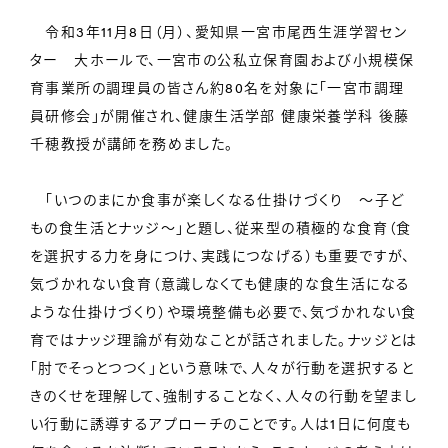
令和3年11月8日（月）、愛知県一宮市尾西生涯学習セン
ター 大ホールで、一宮市の公私立保育園および小規模保
育事業所の調理員の皆さん約80名を対象に「一宮市調理
員研修会」が開催され、健康生活学部 健康栄養学科 後藤
千穂教授が講師を務めました。
「いつのまにか食事が楽しくなる仕掛けづくり ～子ど
もの食生活とナッジ～」と題し、従来型の積極的な食育（食
を選択する力を身につけ、実践につなげる）も重要ですが、
気づかれない食育（意識しなくても健康的な食生活になる
ような仕掛けづくり）や環境整備も必要で、気づかれない食
育ではナッジ理論が有効なことが話されました。ナッジとは
「肘でそっとつつく」という意味で、人々が行動を選択すると
きのくせを理解して、強制することなく、人々の行動を望まし
い行動に誘導するアプローチのことです。人は1日に何度も