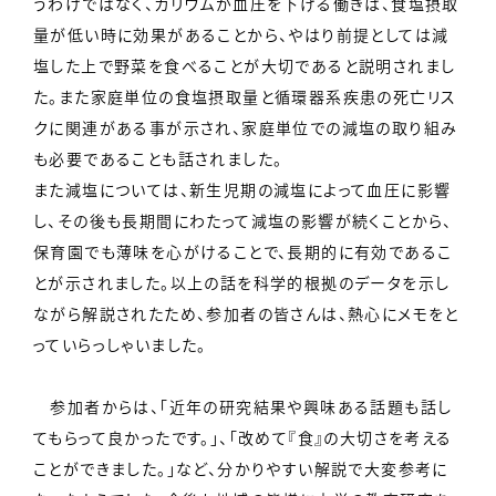
うわけではなく、カリウムが血圧を下げる働きは、食塩摂取
量が低い時に効果があることから、やはり前提としては減
塩した上で野菜を食べることが大切であると説明されまし
た。また家庭単位の食塩摂取量と循環器系疾患の死亡リス
クに関連がある事が示され、家庭単位での減塩の取り組み
も必要であることも話されました。
また減塩については、新生児期の減塩によって血圧に影響
し、その後も長期間にわたって減塩の影響が続くことから、
保育園でも薄味を心がけることで、長期的に有効であるこ
とが示されました。以上の話を科学的根拠のデータを示し
ながら解説されたため、参加者の皆さんは、熱心にメモをと
っていらっしゃいました。
参加者からは、「近年の研究結果や興味ある話題も話し
てもらって良かったです。」、「改めて『食』の大切さを考える
ことができました。」など、分かりやすい解説で大変参考に