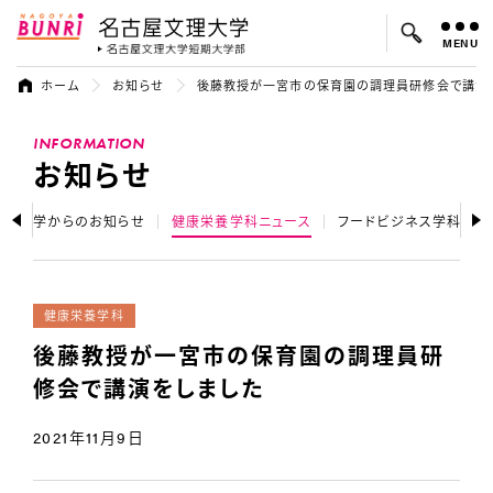
MENU
名古屋文理大学
名古屋文理大
ホーム
お知らせ
後藤教授が一宮市の保育園の調理員研修会で講演
よく検索されているキーワード：
INFORMATION
入試
学費
オープンキャンパス
お知らせ
大学からのお知らせ
健康栄養学科ニュース
フードビジネス学科ニュ
健康栄養学科
後藤教授が一宮市の保育園の調理員研
修会で講演をしました
2021年11月9日