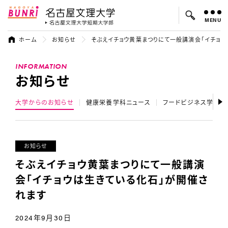
MENU
名古屋文理大学
名古屋文理大
ホーム
お知らせ
そぶえイチョウ黄葉まつりにて一般講演会「イチョウ
よく検索されているキーワード：
INFORMATION
入試
学費
オープンキャンパス
お知らせ
大学からのお知らせ
健康栄養学科ニュース
フードビジネス学科ニ
お知らせ
そぶえイチョウ黄葉まつりにて一般講演
会「イチョウは生きている化石」が開催さ
れます
2024年9月30日