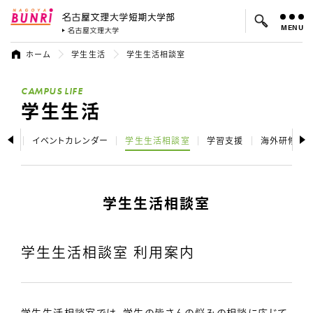
MENU
名古屋文理大学 短期大学部
名古屋文理大学
ホーム
学生生活
学生生活相談室
よく検索されているキーワード：
CAMPUS LIFE
入試
学費
就職先
学生生活
紹介
イベントカレンダー
学生生活相談室
学習支援
海外研修
学生生活相談室
学生生活相談室 利用案内
学生生活相談室では、学生の皆さんの悩みの相談に応じて