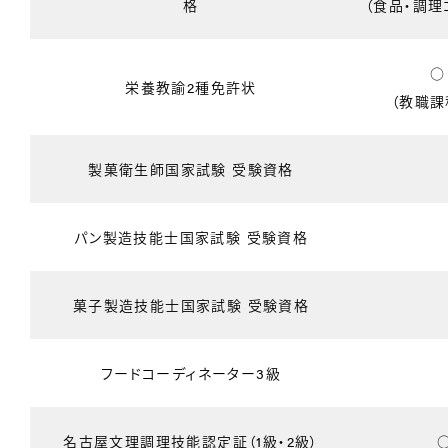
格
（食品・調理
栄養教諭2種免許状
（教職課
製菓衛生師国家試験 受験資格
パン製造技能士国家試験 受験資格
菓子製造技能士国家試験 受験資格
フードコーディネーター3級
名古屋文理調理技能認定証（1級・2級）