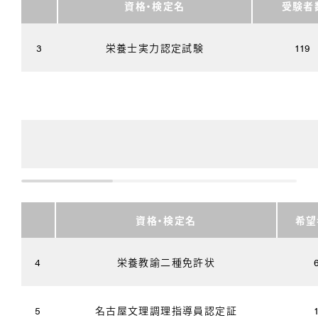
資格・検定名
受験者
3
栄養士実力認定試験
119
資格・検定名
希望
4
栄養教諭二種免許状
5
名古屋文理調理指導員認定証