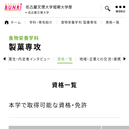
MENU
名古屋文理大学 短期大学部
名古屋文理大学
ホーム
学科・専攻紹介
食物栄養学科 製菓専攻
資格一覧
食物栄養学科
よく検索されているキーワード：
入試
学費
就職先
製菓専攻
卒業生・内定者インタビュー
資格一覧
地域・企業との交流・連携
資格一覧
本学で取得可能な資格・免許