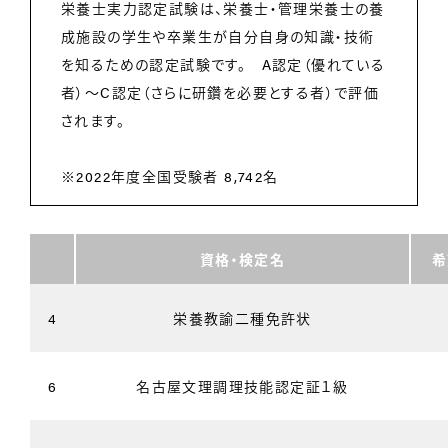
栄養士実力認定試験は、栄養士・管理栄養士の養
成施設の学生や卒業生が自分自身の知識・技術
を知るための認定試験です。 A認定（優れている
者）～C認定（さらに研鑽を必要とする者）で評価
されます。
※2022年度全国受験者 8,742名
資格・検定名
希
4
栄養教諭二種免許状
6
名古屋文理調理技能認定証１級