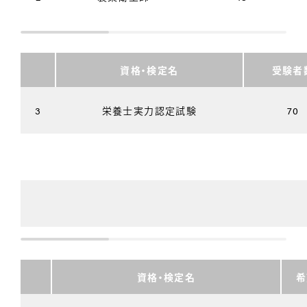
資格・検定名
受験者
3
栄養士実力認定試験
70
資格・検定名
希