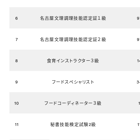
6
名古屋文理調理技能認定証１級
9
7
名古屋文理調理技能認定証２級
9
8
食育インストラクター３級
1
9
フードスペシャリスト
3
10
フードコーディネーター３級
11
秘書技能検定試験2級
1