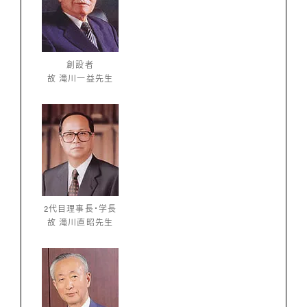
創設者
故 滝川一益先生
2代目理事長・学長
故 滝川直昭先生