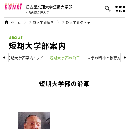
MENU
名古屋文理大学 短期大学部
名古屋文理大学
ホーム
短期大学部案内
短期大学部の沿革
よく検索されているキーワード：
ABOUT
入試
学費
就職先
短期大学部案内
短期大学部案内トップ
短期大学部の沿革
立学の精神と教育方針
短期大学部の沿革