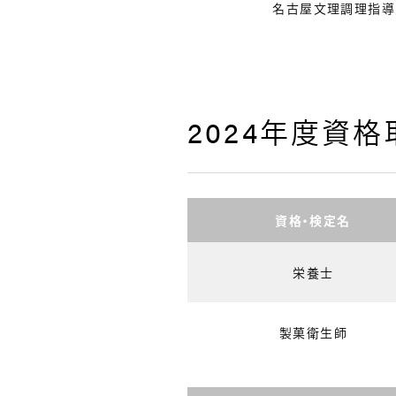
名古屋文理調理指導
2024年度資
資格・検定名
栄養士
製菓衛生師