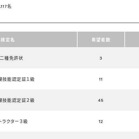
,117名
・検定名
希望者数
二種免許状
3
理技能認定証１級
11
理技能認定証２級
45
トラクター３級
12