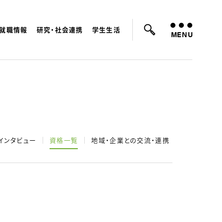
就職情報
研究・社会連携
学生生活
ているキーワード：
入試
学費
就職先
MENU
インタビュー
資格一覧
地域・企業との交流・連携