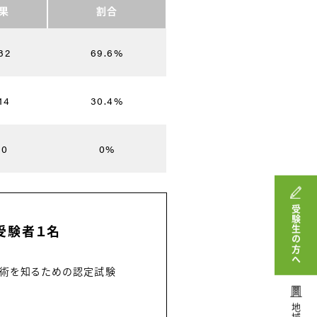
果
割合
32
69.6%
14
30.4%
 0
0%
受験生の方へ
受験者１名
技術を知るための認定試験