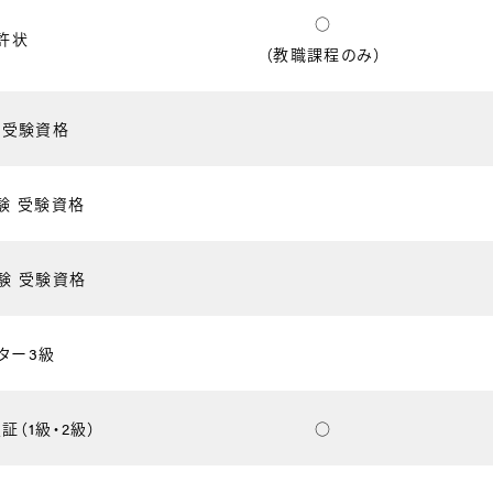
○
許状
（教職課程のみ）
 受験資格
験 受験資格
験 受験資格
ター3級
（1級・2級）
○