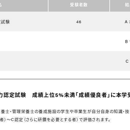
名
受験者数
結
定試験
46
A 
B 
C
実力認定試験 成績上位5%未満「成績優良者」に本学
栄養士・管理栄養士の養成施設の学生や卒業生が自分自身の知識・
る者）～C認定（さらに研鑽を必要とする者）で評価されます。