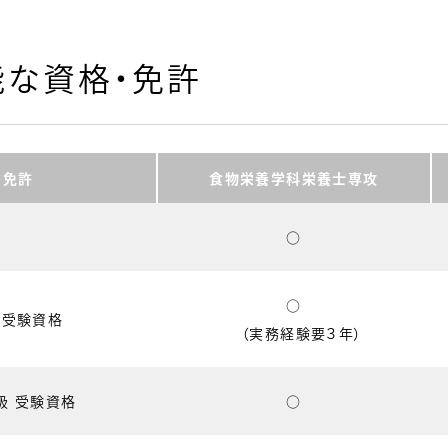
能な資格・免許
・免許
食物栄養学科栄養士専攻
○
○
 受験資格
（実務経験要３年）
級 受験資格
○