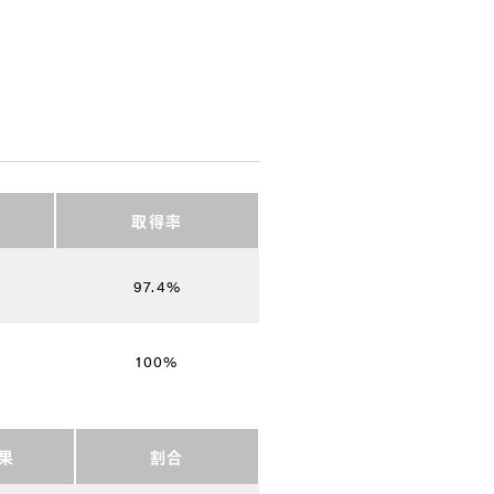
取得率
97.4%
100%
果
割合