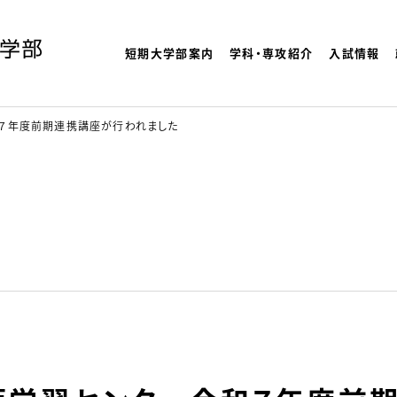
短期大学部案内
学科・専攻紹介
入試情報
よく検索され
理大学
７年度前期連携講座が行われました