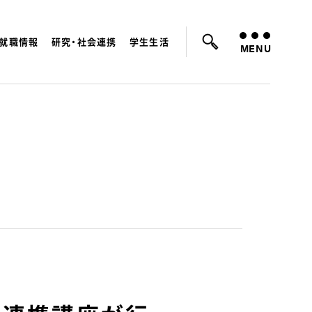
就職情報
研究・社会連携
学生生活
ているキーワード：
入試
学費
就職先
MENU