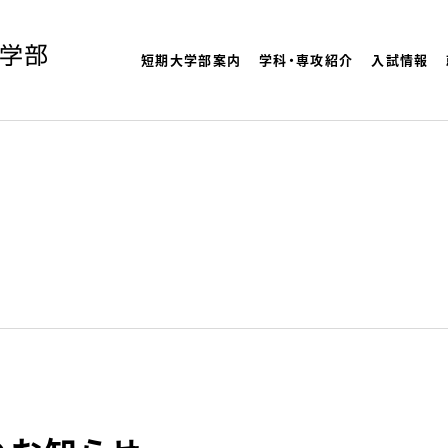
短期大学部案内
学科・専攻紹介
入試情報
よく検索され
理大学