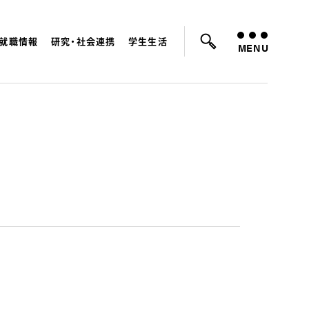
就職情報
研究・社会連携
学生生活
ているキーワード：
入試
学費
就職先
MENU