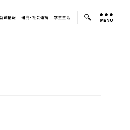
就職情報
研究・社会連携
学生生活
ているキーワード：
入試
学費
就職先
MENU