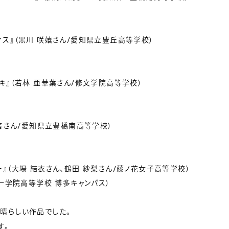
ス』（黒川 咲嬉さん/愛知県立豊丘高等学校）
キ』（若林 亜華葉さん/修文学院高等学校）
果音さん/愛知県立豊橋南高等学校）
』（大場 結衣さん、鶴田 紗梨さん/藤ノ花女子高等学校）
ん/第一学院高等学校 博多キャンパス）
晴らしい作品でした。
す。