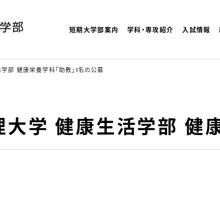
短期大学部案内
学科・専攻紹介
入試情報
よく検索され
理大学
活学部 健康栄養学科「助教」1名の公募
文理大学 健康生活学部 健