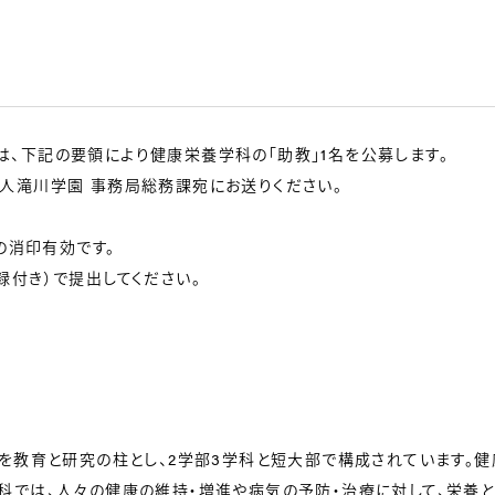
、下記の要領により健康栄養学科の「助教」1名を公募します。
人滝川学園 事務局総務課宛にお送りください。
の消印有効です。
録付き）で提出してください。
」を教育と研究の柱とし、2学部3学科と短大部で構成されています。
科では、人々の健康の維持・増進や病気の予防・治療に対して、栄養