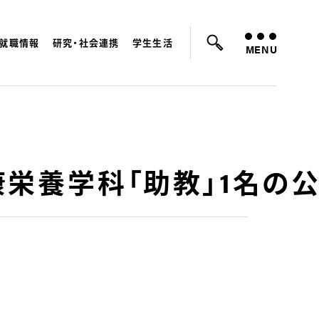
就職情報
研究・社会連携
学生生活
ているキーワード：
入試
学費
就職先
MENU
康栄養学科「助教」1名の