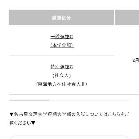
試験区分
一般選抜C
（本学会場）
2
特別選抜C
(社会人)
（東海地方在住社会人Ⅱ）
▼名古屋文理大学短期大学部の入試についてはこちらをご
覧ください▼