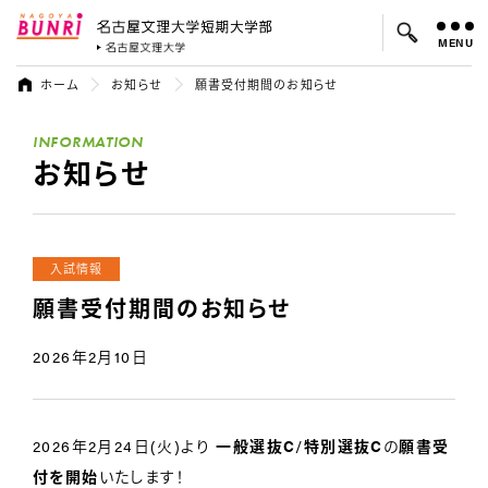
MENU
名古屋文理大学 短期大学部
名古屋文理大学
ホーム
お知らせ
願書受付期間のお知らせ
よく検索されているキーワード：
INFORMATION
入試
学費
就職先
お知らせ
入試情報
願書受付期間のお知らせ
2026年2月10日
2026年2月24日(火)より
一般選抜C
/
特別選抜C
の
願書受
付を開始
いたします！