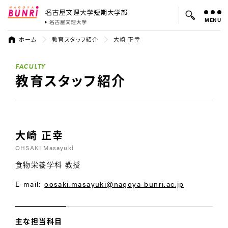
MENU
名古屋文理大学 短期大学部
名古屋文理大学
ホーム
教育スタッフ紹介
大崎 正幸
よく検索されているキーワード：
FACULTY
入試
学費
就職先
教育スタッフ紹介
大崎 正幸
OHSAKI Masayuki
食物栄養学科 教授
E-mail:
oosaki.masayuki@nagoya-bunri.ac.jp
主な担当科目