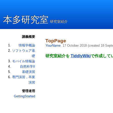
本多研究室
本多研究室
研究室紹介
研究室紹介
講義概要
TopPage
情報学概論
YourName
,
17 October 2018
(
created
18 Sept
ソフトウェア基
研究室紹介を
TiddlyWiki
で作成して
礎
モバイル情報論
自然科学II
基礎演習
専門演習，卒業
演習
管理者用
GettingStarted