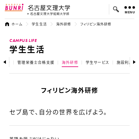
MENU
名古屋文理大学
名古屋文理大
ホーム
学生生活
海外研修
フィリピン海外研修
よく検索されているキーワード：
CAMPUS LIFE
入試
学費
オープンキャンパス
学生生活
ア活動
管理栄養士合格支援
海外研修
学生サービス
施設利用
フィリピン海外研修
セブ島で、自分の世界を広げよう。
英語を学ぶだけじゃない。